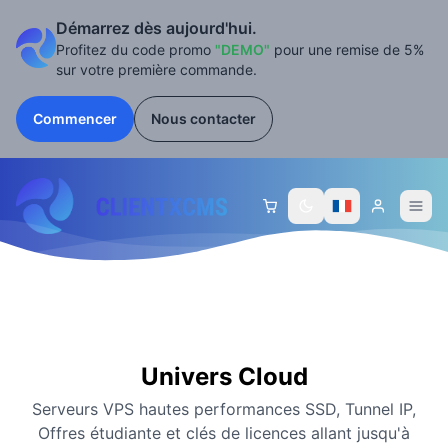
Démarrez dès aujourd'hui.
Profitez du code promo
"DEMO"
pour une remise de 5%
sur votre première commande.
Commencer
Nous contacter
Open 
Univers Cloud
Serveurs VPS hautes performances SSD, Tunnel IP,
Offres étudiante et clés de licences allant jusqu'à