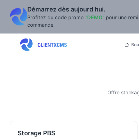
Démarrez dès aujourd'hui.
Profitez du code promo
"DEMO"
pour une remi
commande.
Bou
Offre stocka
Storage PBS